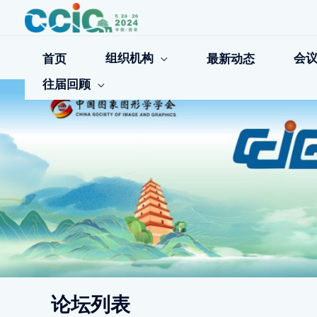
跳
至
内
容
组织机构
会
首页
最新动态
往届回顾
论坛列表