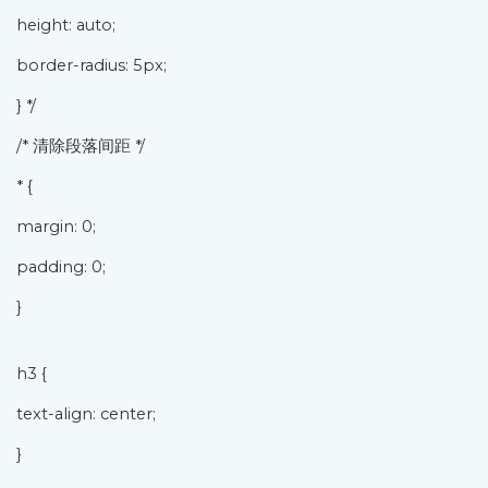
height: auto;
border-radius: 5px;
} */
/* 清除段落间距 */
* {
margin: 0;
padding: 0;
}
h3 {
text-align: center;
}