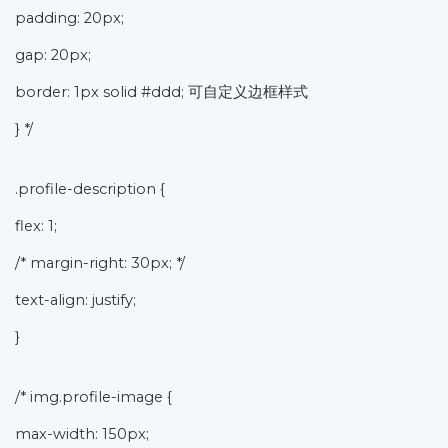
padding: 20px;
gap: 20px;
border: 1px solid #ddd; 可自定义边框样式
} */
.profile-description {
flex: 1;
/* margin-right: 30px; */
text-align: justify;
}
/* img.profile-image {
max-width: 150px;