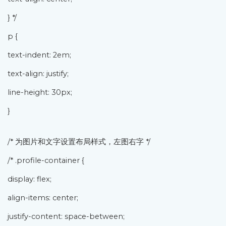
} */
p {
text-indent: 2em;
text-align: justify;
line-height: 30px;
}
/* 为图片和文字设置布局样式，左图右字 */
/* .profile-container {
display: flex;
align-items: center;
justify-content: space-between;