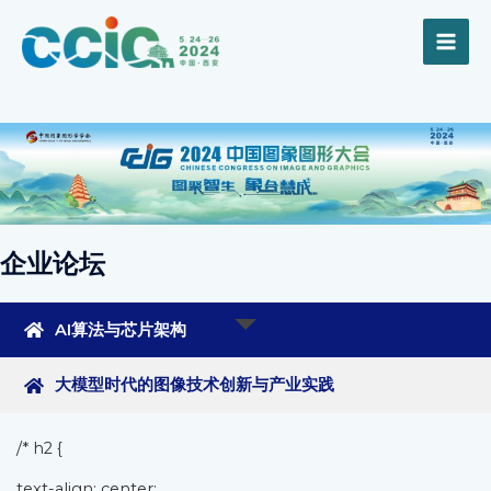
跳
MAI
至
内
ME
容
企业论坛
AI算法与芯片架构
大模型时代的图像技术创新与产业实践
/* h2 {
text-align: center;