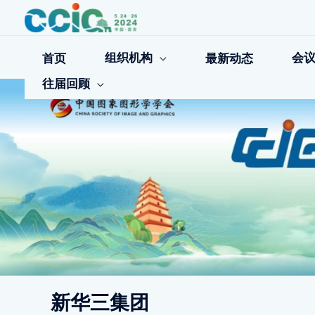
跳
至
内
容
组织机构
会
首页
最新动态
往届回顾
新华三集团