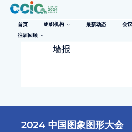
跳
至
内
容
组织机构
会
首页
最新动态
往届回顾
墙报
2024 中国图象图形大会